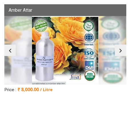
Amber Attar
₹ 8,000.00
/ Litre
Price :